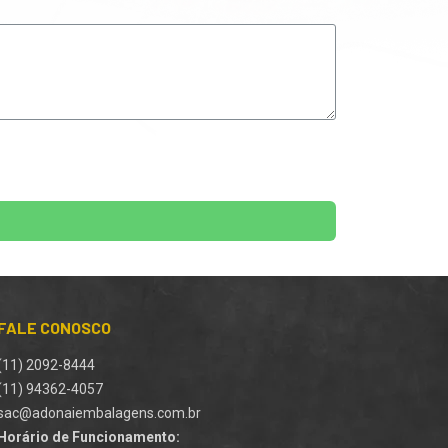
FALE CONOSCO
(11) 2092-8444
(11) 94362-4057
sac@adonaiembalagens.com.br
Horário de Funcionamento: